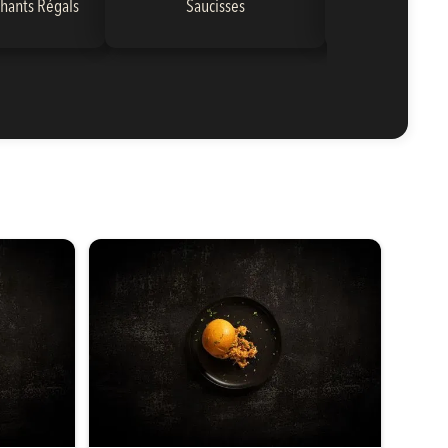
hants Régals
Saucisses