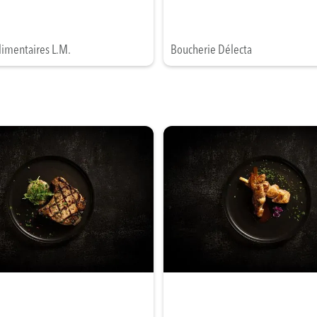
limentaires L.M.
Boucherie Délecta