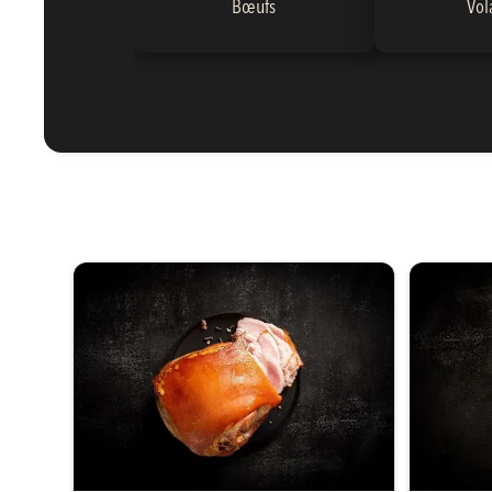
Bœufs
Vol