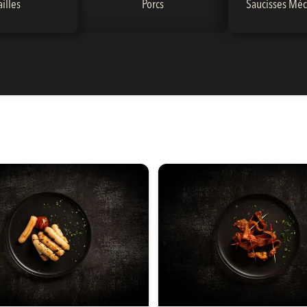
ailles
Porcs
Saucisses Méc