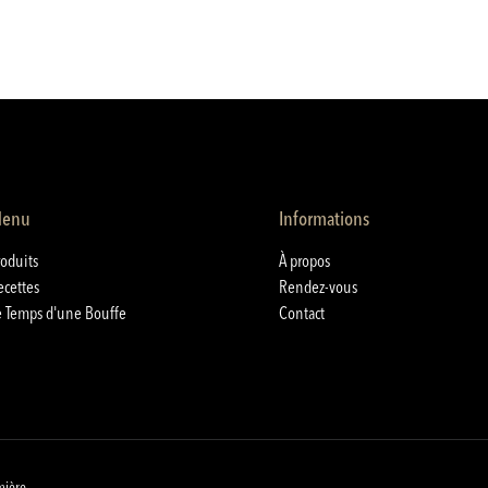
enu
Informations
roduits
À propos
ecettes
Rendez-vous
e Temps d'une Bouffe
Contact
mière.