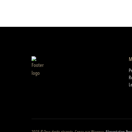
M
P
R
L
2025 © Tous droits réservés. Conçu par
Wavency
.
Alimentation Pre