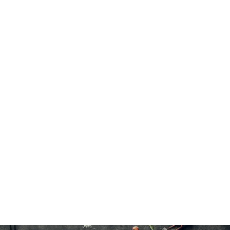
Porc
Cuire jusqu'à une température interne de 71°C(160°F).
30 à 40 minutes à l'eau froide.
4×908 g/32 oz