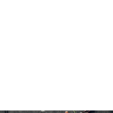
Cheval haché
Cuire jusqu'à une température interne de 71°C(160°F).
30 à 40 minutes à l'eau froide.
8×454 g