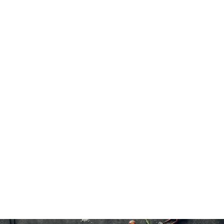
Veau haché
Cuire jusqu'à une température interne de 71°C(160°F).
30 à 40 minutes à l'eau froide.
6×454 g