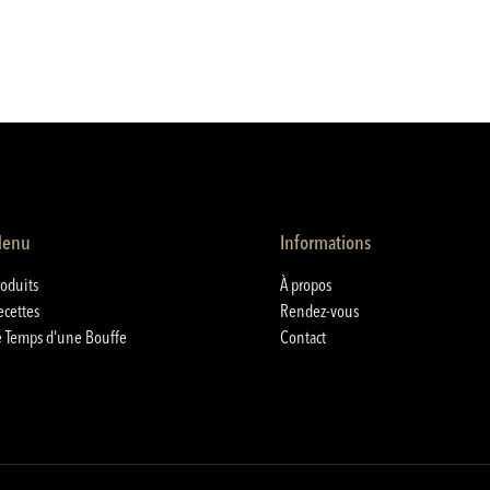
enu
Informations
roduits
À propos
ecettes
Rendez-vous
e Temps d'une Bouffe
Contact