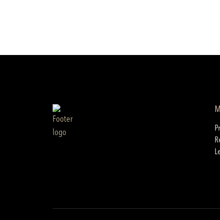
M
P
R
L