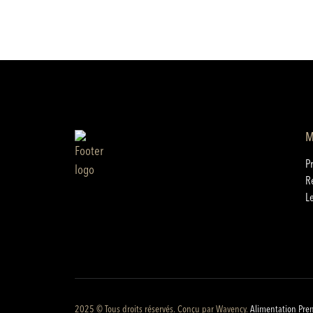
M
P
R
L
2025 © Tous droits réservés. Conçu par
Wavency
.
Alimentation Pre