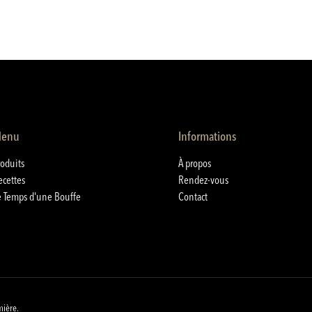
enu
Informations
roduits
À propos
ecettes
Rendez-vous
e Temps d'une Bouffe
Contact
mière.