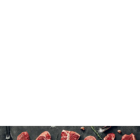
Bœuf
Cuire selon vos préférences, jusqu’à une température interne de 63 °C
(145 °F).
15 à 20 minutes à l’eau froide
8 x 280 g