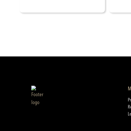
M
P
R
L