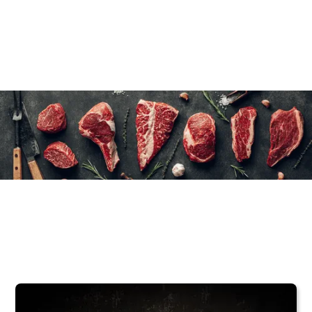
16×(4×90 g)/3 oz