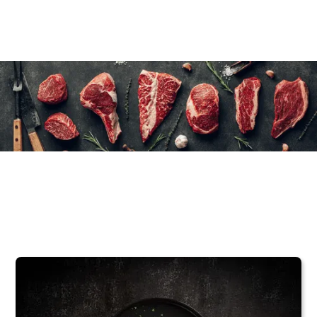
16×(4×90 g)