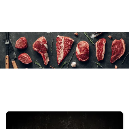
16×(4×90 g)