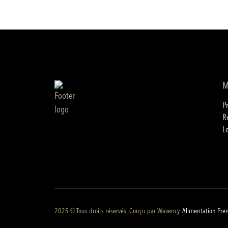
M
P
R
L
2025 © Tous droits réservés. Conçu par
Wavency
.
Alimentation Pre