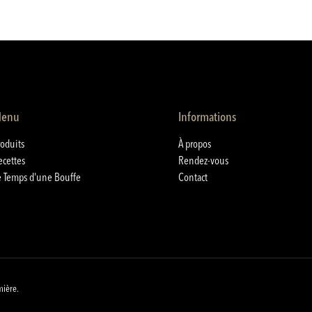
enu
Informations
roduits
À propos
ecettes
Rendez-vous
e Temps d'une Bouffe
Contact
mière.