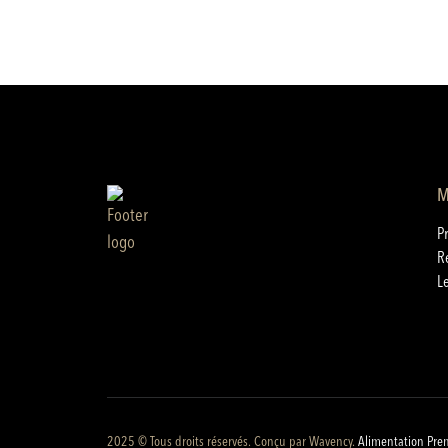
M
P
R
L
2025 © Tous droits réservés. Conçu par
Wavency
.
Alimentation Pre