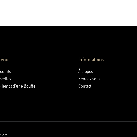
enu
Informations
roduits
À propos
ecettes
Rendez-vous
e Temps d'une Bouffe
Contact
mière.