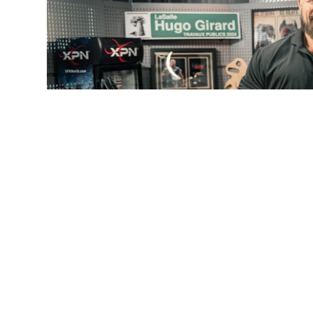
Pour lui, l’envie de collaborer avec Alimentation Première es
pour la protéine. Grand amateur de protéines, tout comme son fi