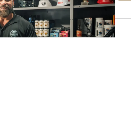
Art
t née d’un besoin simple : trouver un partenaire de confiance
ls, il souhaitait s’allier à une entreprise locale, haut de