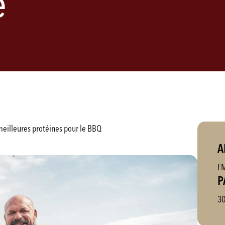
é
meilleures protéines pour le BBQ
A
F
P
30