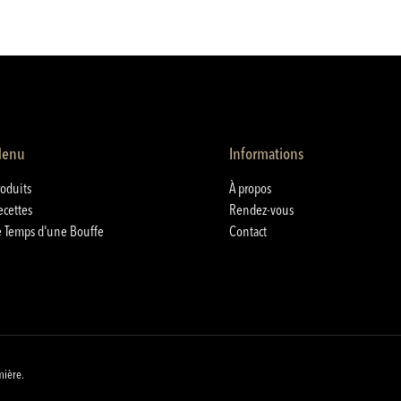
enu
Informations
roduits
À propos
ecettes
Rendez-vous
e Temps d'une Bouffe
Contact
mière.