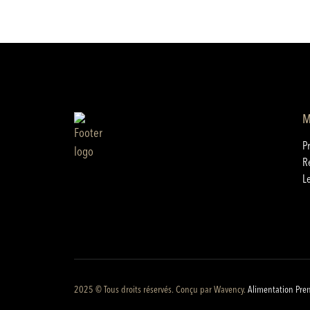
M
P
R
L
2025 © Tous droits réservés. Conçu par
Wavency
.
Alimentation Pre