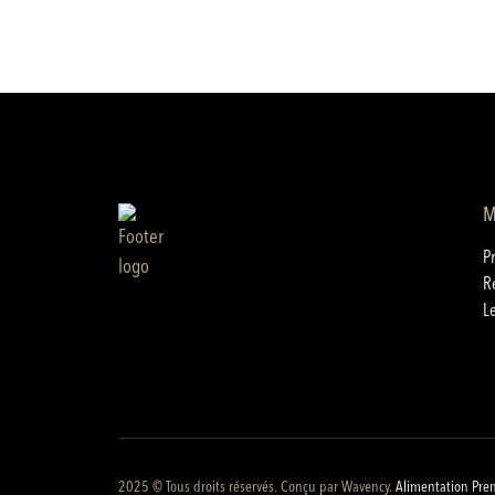
M
P
R
L
2025 © Tous droits réservés. Conçu par
Wavency
.
Alimentation Pre