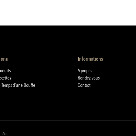
enu
Informations
roduits
À propos
ecettes
Rendez-vous
e Temps d'une Bouffe
Contact
mière.