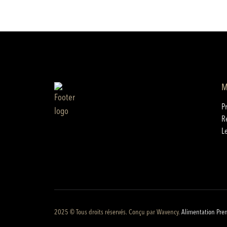
M
P
R
L
2025 © Tous droits réservés. Conçu par
Wavency
.
Alimentation Pre