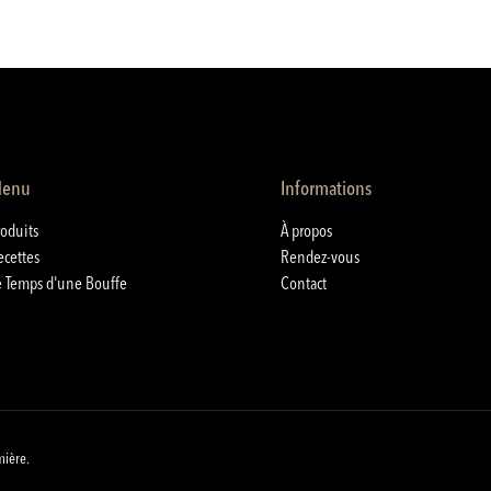
enu
Informations
roduits
À propos
ecettes
Rendez-vous
e Temps d'une Bouffe
Contact
mière.