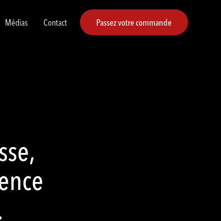
Médias
Contact
Passez votre commande
sse,
ience
.