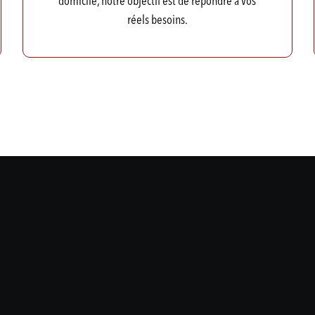
domicile, notre objectif est de répondre à vos
réels besoins.
Hugo Girard
Sandra « Foodie »