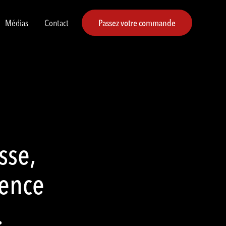
Médias
Contact
Passez votre commande
sse,
ience
.