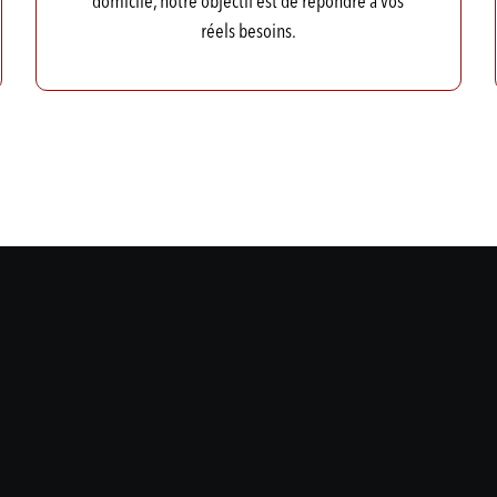
domicile, notre objectif est de répondre à vos
réels besoins.
Hugo Girard
Sandra « Foodie »