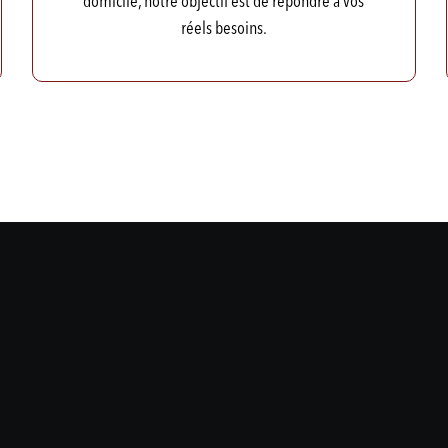
domicile, notre objectif est de répondre à vos
réels besoins.
Hugo Girard
Sandra « Foodie »