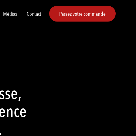
Médias
Contact
Passez votre commande
sse,
ience
.