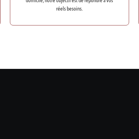
domicile, notre objectif est de répondre à vos
réels besoins.
Hugo Girard
Sandra « Foodie »