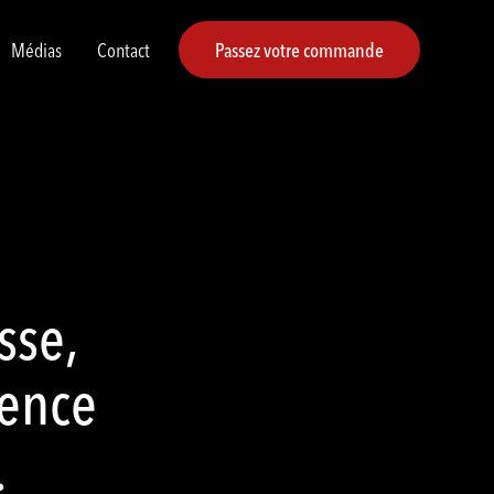
Médias
Contact
Passez votre commande
sse,
ience
.